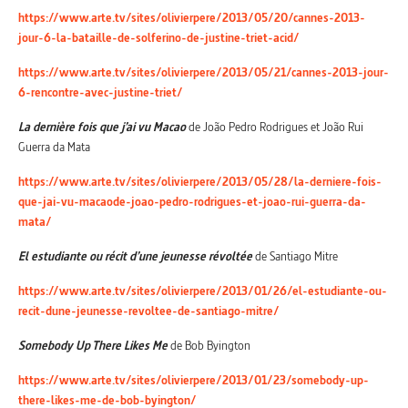
https://www.arte.tv/sites/olivierpere/2013/05/20/cannes-2013-
jour-6-la-bataille-de-solferino-de-justine-triet-acid/
https://www.arte.tv/sites/olivierpere/2013/05/21/cannes-2013-jour-
6-rencontre-avec-justine-triet/
La dernière fois que j’ai vu Macao
de João Pedro Rodrigues et João Rui
Guerra da Mata
https://www.arte.tv/sites/olivierpere/2013/05/28/la-derniere-fois-
que-jai-vu-macaode-joao-pedro-rodrigues-et-joao-rui-guerra-da-
mata/
El estudiante ou récit d’une jeunesse révoltée
de Santiago Mitre
https://www.arte.tv/sites/olivierpere/2013/01/26/el-estudiante-ou-
recit-dune-jeunesse-revoltee-de-santiago-mitre/
Somebody Up There Likes Me
de Bob Byington
https://www.arte.tv/sites/olivierpere/2013/01/23/somebody-up-
there-likes-me-de-bob-byington/