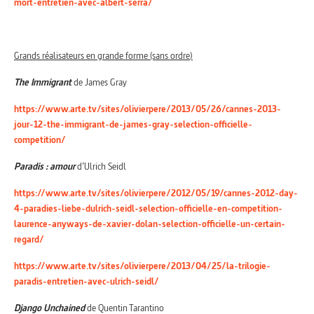
mort-entretien-avec-albert-serra/
Grands réalisateurs en grande forme (sans ordre)
The Immigrant
de James Gray
https://www.arte.tv/sites/olivierpere/2013/05/26/cannes-2013-
jour-12-the-immigrant-de-james-gray-selection-officielle-
competition/
Paradis : amour
d’Ulrich Seidl
https://www.arte.tv/sites/olivierpere/2012/05/19/cannes-2012-day-
4-paradies-liebe-dulrich-seidl-selection-officielle-en-competition-
laurence-anyways-de-xavier-dolan-selection-officielle-un-certain-
regard/
https://www.arte.tv/sites/olivierpere/2013/04/25/la-trilogie-
paradis-entretien-avec-ulrich-seidl/
Django Unchained
de Quentin Tarantino