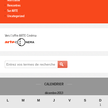
Non classé
Rencontres
Sur ARTE
Uncategorized
Vers l'offre ARTE Cinéma
CALENDRIER
décembre 2013
L
M
M
J
V
S
D
1