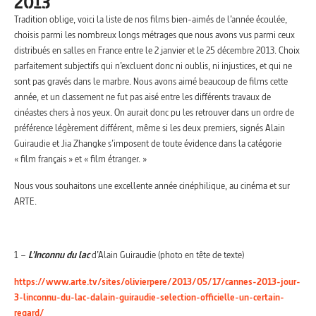
2013
Tradition oblige, voici la liste de nos films bien-aimés de l’année écoulée,
choisis parmi les nombreux longs métrages que nous avons vus parmi ceux
distribués en salles en France entre le 2 janvier et le 25 décembre 2013. Choix
parfaitement subjectifs qui n’excluent donc ni oublis, ni injustices, et qui ne
sont pas gravés dans le marbre. Nous avons aimé beaucoup de films cette
année, et un classement ne fut pas aisé entre les différents travaux de
cinéastes chers à nos yeux. On aurait donc pu les retrouver dans un ordre de
préférence légèrement différent, même si les deux premiers, signés Alain
Guiraudie et Jia Zhangke s’imposent de toute évidence dans la catégorie
« film français » et « film étranger. »
Nous vous souhaitons une excellente année cinéphilique, au cinéma et sur
ARTE.
1 –
L’Inconnu du lac
d’Alain Guiraudie (photo en tête de texte)
https://www.arte.tv/sites/olivierpere/2013/05/17/cannes-2013-jour-
3-linconnu-du-lac-dalain-guiraudie-selection-officielle-un-certain-
regard/