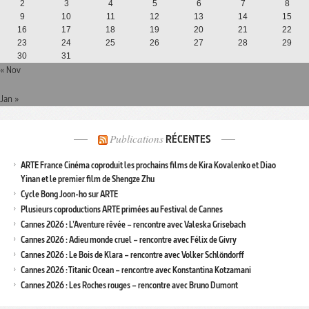
2
3
4
5
6
7
8
9
10
11
12
13
14
15
16
17
18
19
20
21
22
23
24
25
26
27
28
29
30
31
« Nov
Jan »
Publications
RÉCENTES
ARTE France Cinéma coproduit les prochains films de Kira Kovalenko et Diao
Yinan et le premier film de Shengze Zhu
Cycle Bong Joon-ho sur ARTE
Plusieurs coproductions ARTE primées au Festival de Cannes
Cannes 2026 : L’Aventure rêvée – rencontre avec Valeska Grisebach
Cannes 2026 : Adieu monde cruel – rencontre avec Félix de Givry
Cannes 2026 : Le Bois de Klara – rencontre avec Volker Schlöndorff
Cannes 2026 : Titanic Ocean – rencontre avec Konstantina Kotzamani
Cannes 2026 : Les Roches rouges – rencontre avec Bruno Dumont