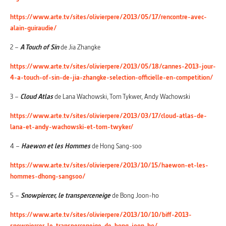
https://www.arte.tv/sites/olivierpere/2013/05/17/rencontre-avec-
alain-guiraudie/
2 –
A Touch of Sin
de Jia Zhangke
https://www.arte.tv/sites/olivierpere/2013/05/18/cannes-2013-jour-
4-a-touch-of-sin-de-jia-zhangke-selection-officielle-en-competition/
3 –
Cloud Atlas
de Lana Wachowski, Tom Tykwer, Andy Wachowski
https://www.arte.tv/sites/olivierpere/2013/03/17/cloud-atlas-de-
lana-et-andy-wachowski-et-tom-twyker/
4 –
Haewon et les Hommes
de Hong Sang-soo
https://www.arte.tv/sites/olivierpere/2013/10/15/haewon-et-les-
hommes-dhong-sangsoo/
5 –
Snowpiercer, le transperceneige
de Bong Joon-ho
https://www.arte.tv/sites/olivierpere/2013/10/10/biff-2013-
snowpiercer-le-transperceneige-de-bong-joon-ho/