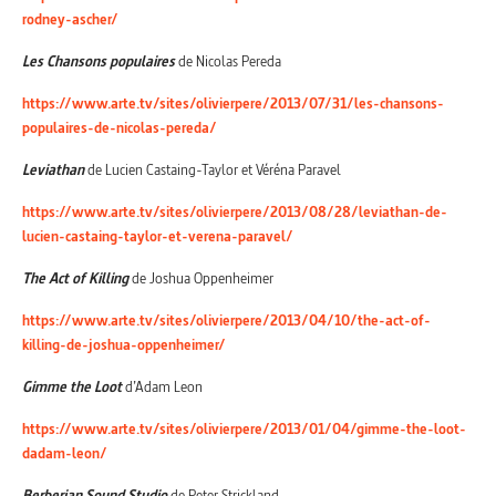
rodney-ascher/
Les Chansons populaires
de Nicolas Pereda
https://www.arte.tv/sites/olivierpere/2013/07/31/les-chansons-
populaires-de-nicolas-pereda/
Leviathan
de Lucien Castaing-Taylor et Véréna Paravel
https://www.arte.tv/sites/olivierpere/2013/08/28/leviathan-de-
lucien-castaing-taylor-et-verena-paravel/
The Act of Killing
de Joshua Oppenheimer
https://www.arte.tv/sites/olivierpere/2013/04/10/the-act-of-
killing-de-joshua-oppenheimer/
Gimme the Loot
d’Adam Leon
https://www.arte.tv/sites/olivierpere/2013/01/04/gimme-the-loot-
dadam-leon/
Berberian Sound Studio
de Peter Strickland