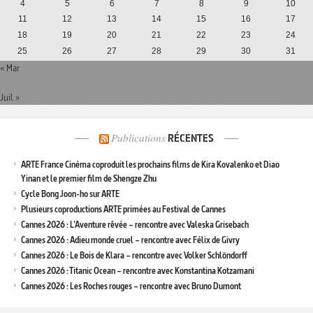
4
5
6
7
8
9
10
11
12
13
14
15
16
17
18
19
20
21
22
23
24
25
26
27
28
29
30
31
« Mar
Juil »
Publications
RÉCENTES
ARTE France Cinéma coproduit les prochains films de Kira Kovalenko et Diao
Yinan et le premier film de Shengze Zhu
Cycle Bong Joon-ho sur ARTE
Plusieurs coproductions ARTE primées au Festival de Cannes
Cannes 2026 : L’Aventure rêvée – rencontre avec Valeska Grisebach
Cannes 2026 : Adieu monde cruel – rencontre avec Félix de Givry
Cannes 2026 : Le Bois de Klara – rencontre avec Volker Schlöndorff
Cannes 2026 : Titanic Ocean – rencontre avec Konstantina Kotzamani
Cannes 2026 : Les Roches rouges – rencontre avec Bruno Dumont