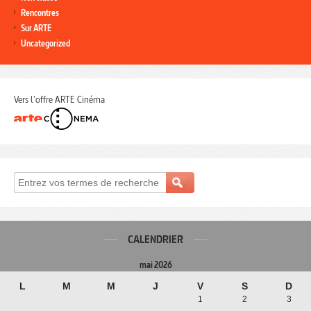
Rencontres
Sur ARTE
Uncategorized
Vers l'offre ARTE Cinéma
CALENDRIER
mai 2026
L
M
M
J
V
S
D
1
2
3