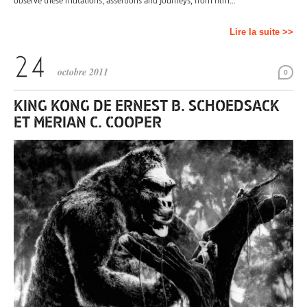
observe these mutations, assertions and journeys, from film…
Lire la suite >>
octobre 2011
0
KING KONG DE ERNEST B. SCHOEDSACK
ET MERIAN C. COOPER