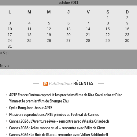
octobre 2011
L
M
M
J
V
S
D
1
2
3
4
5
6
7
8
9
10
11
12
13
14
15
16
17
18
19
20
21
22
23
24
25
26
27
28
29
30
31
« Sep
Nov »
Publications
RÉCENTES
ARTE France Cinéma coproduit les prochains films de Kira Kovalenko et Diao
Yinan et le premier film de Shengze Zhu
Cycle Bong Joon-ho sur ARTE
Plusieurs coproductions ARTE primées au Festival de Cannes
Cannes 2026 : L’Aventure rêvée – rencontre avec Valeska Grisebach
Cannes 2026 : Adieu monde cruel – rencontre avec Félix de Givry
Cannes 2026 : Le Bois de Klara – rencontre avec Volker Schlöndorff