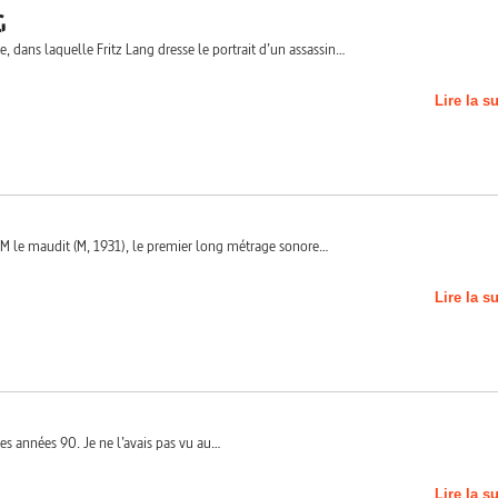
G
e, dans laquelle Fritz Lang dresse le portrait d’un assassin…
Lire la s
M le maudit (M, 1931), le premier long métrage sonore…
Lire la s
des années 90. Je ne l’avais pas vu au…
Lire la s