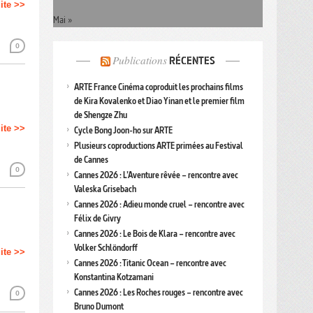
uite >>
Mai »
0
Publications
RÉCENTES
ARTE France Cinéma coproduit les prochains films
de Kira Kovalenko et Diao Yinan et le premier film
de Shengze Zhu
uite >>
Cycle Bong Joon-ho sur ARTE
Plusieurs coproductions ARTE primées au Festival
de Cannes
0
Cannes 2026 : L’Aventure rêvée – rencontre avec
Valeska Grisebach
Cannes 2026 : Adieu monde cruel – rencontre avec
Félix de Givry
Cannes 2026 : Le Bois de Klara – rencontre avec
Volker Schlöndorff
uite >>
Cannes 2026 : Titanic Ocean – rencontre avec
Konstantina Kotzamani
Cannes 2026 : Les Roches rouges – rencontre avec
0
Bruno Dumont