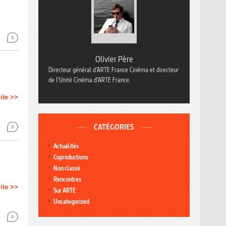
0
Olivier Père
Directeur général d’ARTE France Cinéma et directeur
de l’Unité Cinéma d’ARTE France.
uite >>
CATÉGORIES
0
Actualités
Coproductions
Non classé
Rencontres
uite >>
Sur ARTE
Uncategorized
0