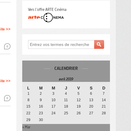
Vers l'offre ARTE Cinéma
uite >>
0
CALENDRIER
avril 2019
uite >>
L
M
M
J
V
S
D
1
2
3
4
5
6
7
0
8
9
10
11
12
13
14
15
16
17
18
19
20
21
22
23
24
25
26
27
28
29
30
« Mar