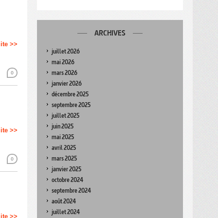
ARCHIVES
uite >>
juillet 2026
mai 2026
mars 2026
0
janvier 2026
décembre 2025
septembre 2025
juillet 2025
juin 2025
uite >>
mai 2025
avril 2025
mars 2025
0
janvier 2025
octobre 2024
septembre 2024
août 2024
juillet 2024
uite >>