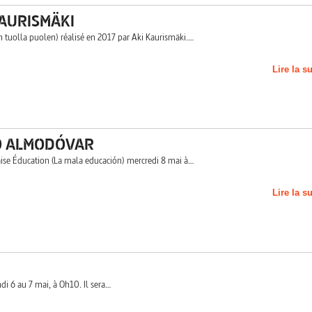
KAURISMÄKI
n tuolla puolen) réalisé en 2017 par Aki Kaurismäki.…
Lire la s
O ALMODÓVAR
ise Éducation (La mala educación) mercredi 8 mai à…
Lire la s
i 6 au 7 mai, à Oh10. Il sera…