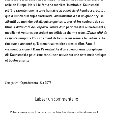
asile en Europe. Mais il le fait à sa manière, inimitable. Kaurismäki
préfère raconter une histoire humaine avec poésie et tendresse, plutôt
que d’illustrer un sujet d’actualité. Aki Kaurismäki est un grand stylise
attentif au moindre détail, qui soigne les cadres et les couleurs de ses
films.
L’Autre côté de l’espoir
a l’allure d’un petit théâtre où vêtements,
mobilier et voitures possèdent un délicieux charme rétro.
L’Autre côté de
l’espoir
a remporté l’ours d’argent de la mise en scène à la Berlinale. Le
cinéaste a annoncé qu’il prenait sa retraite après ce film. Faut-il
vraiment le croire ? Dans l’éventualité d’un adieu cinématographique,
Aki Kaurismäki a peut-être conclu son œuvre sur une note mélancolique,
et bouleversante.
Catégories :
Coproductions
·
Sur ARTE
Laisser un commentaire
Votre adresse e-mail ne sera pas publiée.
Les champs obligatoires sont