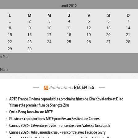
avril 2019
L
M
M
J
V
S
D
1
2
3
4
5
6
7
8
9
10
11
12
13
14
15
16
17
18
19
20
21
22
23
24
25
26
27
28
29
30
« Mar
Mai »
Publications
RÉCENTES
ARTE France Cinéma coproduit les prochains films de Kira Kovalenko et Diao
Yinan et le premier film de Shengze Zhu
Cycle Bong Joon-ho sur ARTE
Plusieurs coproductions ARTE primées au Festival de Cannes
Cannes 2026 : L’Aventure rêvée – rencontre avec Valeska Grisebach
Cannes 2026 : Adieu monde cruel – rencontre avec Félix de Givry