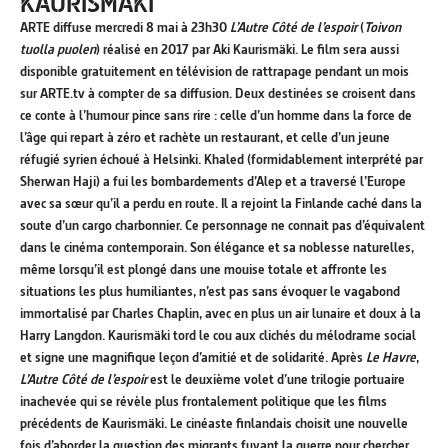
KAURISMÄKI
ARTE diffuse mercredi 8 mai à 23h30
L’Autre Côté de l’espoir
(
Toivon
tuolla puolen
) réalisé en 2017 par Aki Kaurismäki. Le film sera aussi
disponible gratuitement en télévision de rattrapage pendant un mois
sur ARTE.tv à compter de sa diffusion. Deux destinées se croisent dans
ce conte à l’humour pince sans rire : celle d’un homme dans la force de
l’âge qui repart à zéro et rachète un restaurant, et celle d’un jeune
réfugié syrien échoué à Helsinki. Khaled (formidablement interprété par
Sherwan Haji) a fui les bombardements d’Alep et a traversé l’Europe
avec sa sœur qu’il a perdu en route. Il a rejoint la Finlande caché dans la
soute d’un cargo charbonnier. Ce personnage ne connait pas d’équivalent
dans le cinéma contemporain. Son élégance et sa noblesse naturelles,
même lorsqu’il est plongé dans une mouise totale et affronte les
situations les plus humiliantes, n’est pas sans évoquer le vagabond
immortalisé par Charles Chaplin, avec en plus un air lunaire et doux à la
Harry Langdon. Kaurismäki tord le cou aux clichés du mélodrame social
et signe une magnifique leçon d’amitié et de solidarité. Après
Le Havre
,
L’Autre Côté de l’espoir
est le deuxième volet d’une trilogie portuaire
inachevée qui se révèle plus frontalement politique que les films
précédents de Kaurismäki. Le cinéaste finlandais choisit une nouvelle
fois d’aborder la question des migrants fuyant la guerre pour chercher