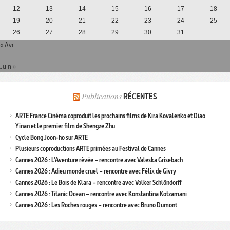
12
13
14
15
16
17
18
19
20
21
22
23
24
25
26
27
28
29
30
31
« Avr
Juin »
Publications
RÉCENTES
ARTE France Cinéma coproduit les prochains films de Kira Kovalenko et Diao
Yinan et le premier film de Shengze Zhu
Cycle Bong Joon-ho sur ARTE
Plusieurs coproductions ARTE primées au Festival de Cannes
Cannes 2026 : L’Aventure rêvée – rencontre avec Valeska Grisebach
Cannes 2026 : Adieu monde cruel – rencontre avec Félix de Givry
Cannes 2026 : Le Bois de Klara – rencontre avec Volker Schlöndorff
Cannes 2026 : Titanic Ocean – rencontre avec Konstantina Kotzamani
Cannes 2026 : Les Roches rouges – rencontre avec Bruno Dumont