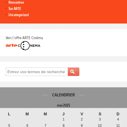
Rencontres
Sur ARTE
Uncategorized
Vers l'offre ARTE Cinéma
CALENDRIER
mai 2025
L
M
M
J
V
S
D
1
2
3
4
5
6
7
8
9
10
11