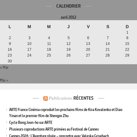
CALENDRIER
avril 2012
L
M
M
J
V
S
D
1
2
3
4
5
6
7
8
9
10
11
12
13
14
15
16
17
18
19
20
21
22
23
24
25
26
27
28
29
30
« Mar
Mai »
Publications
RÉCENTES
ARTE France Cinéma coproduit les prochains films de Kira Kovalenko et Diao
Yinan et le premier film de Shengze Zhu
Cycle Bong Joon-ho sur ARTE
Plusieurs coproductions ARTE primées au Festival de Cannes
Cannes 2026 : L’Aventure rêvée – rencontre avec Valeska Grisebach