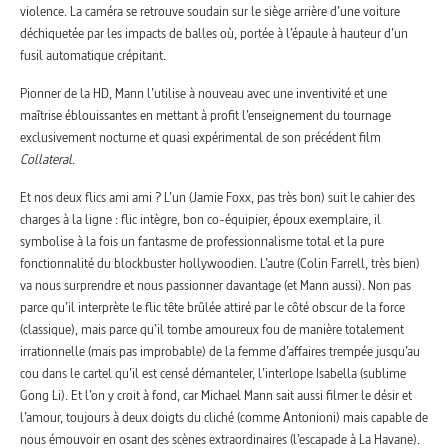
violence. La caméra se retrouve soudain sur le siège arrière d’une voiture
déchiquetée par les impacts de balles où, portée à l’épaule à hauteur d’un
fusil automatique crépitant.
Pionner de la HD, Mann l’utilise à nouveau avec une inventivité et une
maîtrise éblouissantes en mettant à profit l’enseignement du tournage
exclusivement nocturne et quasi expérimental de son précédent film
Collateral
.
Et nos deux flics ami ami ? L’un (Jamie Foxx, pas très bon) suit le cahier des
charges à la ligne : flic intègre, bon co-équipier, époux exemplaire, il
symbolise à la fois un fantasme de professionnalisme total et la pure
fonctionnalité du blockbuster hollywoodien. L’autre (Colin Farrell, très bien)
va nous surprendre et nous passionner davantage (et Mann aussi). Non pas
parce qu’il interprète le flic tête brûlée attiré par le côté obscur de la force
(classique), mais parce qu’il tombe amoureux fou de manière totalement
irrationnelle (mais pas improbable) de la femme d’affaires trempée jusqu’au
cou dans le cartel qu’il est censé démanteler, l’interlope Isabella (sublime
Gong Li). Et l’on y croit à fond, car Michael Mann sait aussi filmer le désir et
l’amour, toujours à deux doigts du cliché (comme Antonioni) mais capable de
nous émouvoir en osant des scènes extraordinaires (l’escapade à La Havane).