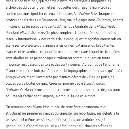
dans le néo film noir, qui regorge d’histoires prétextes à magnifier les
archétypes du polar urbain et ses nouvelles déclinaisons high-tech et
contemporaines (profiler et serial killer dans
Le Sixième Sens
, braqueurs
professionnels dans
Le Solitaire
et
Heat
, tueur à gages dans
Collateral
, agents
infiltrés chez les narcotrafiquants d’Amérique Centrale dans
Miami Vice
).
Pourtant
Miami Vice
se révèle plus complexe. Un des thèmes du film (les
réseaux internationaux des cartels de la drogue) est magnifiquement mis en
scène par le cinéaste qui s’amuse à fusionner, juxtaposer ou brouiller les
espaces et les ambiances, jusqu’à créer un univers dans lequel les frontières
sont abolies et les personnages circulent ou communiquent en toute
impunité, aux dessus des lois et des contingences. Au point que l’anonyme
Miami elle-même finit par s’effacer de la topographie du film, sans qu’on s’en
aperçoive vraiment, remplacée par d’autres décors de villes, de ports, de
plages ou de boîtes de nuit. Après un poème dédié à Los Angeles
(
Collateral
), Mann filme le monde comme un immense terrain de jeux pour
adultes où s’échangent l’argent, la drogue, la vie et la mort.
On retrouve dans
Miami Vice
un peu de cette fibre documentaire qui
structurait les premières images du cinéaste (ses reportages, ses débuts à la
télévision et même ses séries policières), dans son ambitieux sujet
géopolitique d’abord mais aussi au détour des hallucinantes scènes de