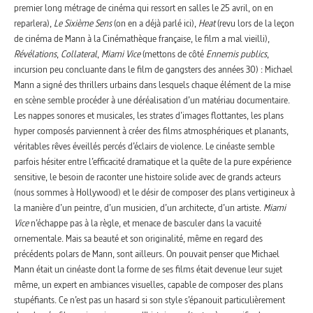
premier long métrage de cinéma qui ressort en salles le 25 avril, on en
reparlera),
Le Sixième Sens
(on en a déjà parlé ici),
Heat
(revu lors de la leçon
de cinéma de Mann à la Cinémathèque française, le film a mal vieilli),
Révélations
,
Collateral
,
Miami Vice
(mettons de côté
Ennemis
publics
,
incursion peu concluante dans le film de gangsters des années 30) : Michael
Mann a signé des thrillers urbains dans lesquels chaque élément de la mise
en scène semble procéder à une déréalisation d’un matériau documentaire.
Les nappes sonores et musicales, les strates d’images flottantes, les plans
hyper composés parviennent à créer des films atmosphériques et planants,
véritables rêves éveillés percés d’éclairs de violence. Le cinéaste semble
parfois hésiter entre l’efficacité dramatique et la quête de la pure expérience
sensitive, le besoin de raconter une histoire solide avec de grands acteurs
(nous sommes à Hollywood) et le désir de composer des plans vertigineux à
la manière d’un peintre, d’un musicien, d’un architecte, d’un artiste.
Miami
Vice
n’échappe pas à la règle, et menace de basculer dans la vacuité
ornementale. Mais sa beauté et son originalité, même en regard des
précédents polars de Mann, sont ailleurs. On pouvait penser que Michael
Mann était un cinéaste dont la forme de ses films était devenue leur sujet
même, un expert en ambiances visuelles, capable de composer des plans
stupéfiants. Ce n’est pas un hasard si son style s’épanouit particulièrement