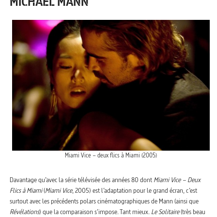
MICHAEL MANN
Miami Vice – deux flics à Miami (2005)
Davantage qu’avec la série télévisée des années 80 dont
Miami Vice – Deux
Flics à Miami
(
Miami Vice
, 2005) est l’adaptation pour le grand écran, c’est
surtout avec les précédents polars cinématographiques de Mann (ainsi que
Révélations
) que la comparaison s’impose. Tant mieux.
Le Solitaire
(très beau