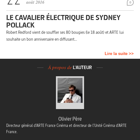
août 2016
0
LE CAVALIER ÉLECTRIQUE DE SYDNEY
POLLACK
Robert Redford vient de souffler ses 80 bougies (le 18 août) et ARTE lui
souhaite un bon anniversaire en diffusant…
Lire la suite >>
À propos de
L'AUTEUR
Olivier Père
Directeur général d’ARTE France Cinéma et directeur de l’Unité Cinéma d’ARTE
France.