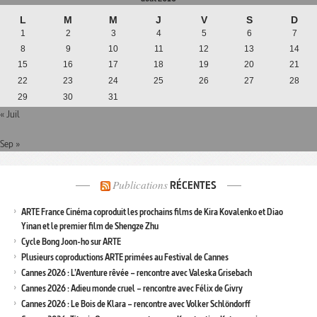
L
M
M
J
V
S
D
1
2
3
4
5
6
7
8
9
10
11
12
13
14
15
16
17
18
19
20
21
22
23
24
25
26
27
28
29
30
31
« Juil
Sep »
Publications
RÉCENTES
ARTE France Cinéma coproduit les prochains films de Kira Kovalenko et Diao
Yinan et le premier film de Shengze Zhu
Cycle Bong Joon-ho sur ARTE
Plusieurs coproductions ARTE primées au Festival de Cannes
Cannes 2026 : L’Aventure rêvée – rencontre avec Valeska Grisebach
Cannes 2026 : Adieu monde cruel – rencontre avec Félix de Givry
Cannes 2026 : Le Bois de Klara – rencontre avec Volker Schlöndorff