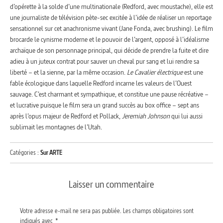
d’opérette à la solde d’une multinationale (Redford, avec moustache), elle est
une journaliste de télévision pète-sec excitée à l’idée de réaliser un reportage
sensationnel sur cet anachronisme vivant (Jane Fonda, avec brushing). Le film
brocarde le cynisme moderne et le pouvoir de l’argent, opposé à l’idéalisme
archaïque de son personnage principal, qui décide de prendre la fuite et dire
adieu à un juteux contrat pour sauver un cheval pur sang et lui rendre sa
liberté – et la sienne, par la même occasion.
Le Cavalier électrique
est une
fable écologique dans laquelle Redford incarne les valeurs de l’Ouest
sauvage. C’est charmant et sympathique, et constitue une pause récréative –
et lucrative puisque le film sera un grand succès au box office – sept ans
après l’opus majeur de Redford et Pollack,
Jeremiah Johnson
qui lui aussi
sublimait les montagnes de l’Utah.
Catégories :
Sur ARTE
Laisser un commentaire
Votre adresse e-mail ne sera pas publiée.
Les champs obligatoires sont
indiqués avec
*