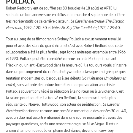
POLLACK
Robert Redford vient de souffler ses 80 bougies (le 18 août) et ARTE lui
souhaite un bon anniversaire en diffusant dimanche 4 septembre deux films
très représentatifs de sa carrière d’acteur :
Le Cavalier électrique
(
The Electric
Horseman
, 1979) à 20h50 et
Votez Mc Kay
(
The Candidate
, 1972) à 23h10.
Tout au long de sa filmographie Sydney Pollack a exclusivement travaillé
pour et avec des stars du grand écran et c’est avec Robert Redford que cette
collaboration a été la plus fertile : sept longs métrages ensemble entre 1966
et 1990. Pollack peut être considéré comme un anti-Peckinpah, un anti-
Friedkin ou un anti-Eastwood dans la mesure où il a toujours voulu s’inscrire
dans un prolongement du cinéma hollywoodien classique, malgré quelques
tentation modernistes ou baroques à ses débuts (voir l’étrange
Un château en
enfer
), sans volonté de rupture formelle ou de provocation anarchiste.
Pollack a souvent privilégié la séduction à la noirceur ou à la violence. C’est
la raison pour laquelle il a trouvé en Redford, la star masculine la plus
séduisante du Nouvel Hollywood, son acteur de prédilection.
Le Cavalier
électrique
fonctionne comme une comédie romantique des années 30 ou 40,
avec un duo mal assorti embarqué dans une course poursuite à travers des
paysages grandioses, après une rencontre orageuse à Las Vegas. Il est un
ancien champion de rodéo en pleine déchéance, devenu un cow-boy