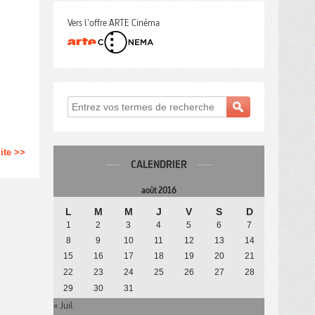
Vers l'offre ARTE Cinéma
uite >>
CALENDRIER
août 2016
L
M
M
J
V
S
D
1
2
3
4
5
6
7
8
9
10
11
12
13
14
15
16
17
18
19
20
21
22
23
24
25
26
27
28
29
30
31
« Juil