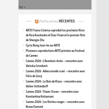
Sep »
Publications
RÉCENTES
ARTE France Cinéma coproduit les prochains films
de Kira Kovalenko et Diao Yinan et le premier film
de Shengze Zhu
Cycle Bong Joon-ho sur ARTE
Plusieurs coproductions ARTE primées au Festival
de Cannes
Cannes 2026 : L’Aventure rêvée – rencontre avec
Valeska Grisebach
Cannes 2026 : Adieu monde cruel – rencontre avec
Félix de Givry
Cannes 2026 : Le Bois de Klara – rencontre avec
Volker Schlöndorff
Cannes 2026 : Titanic Ocean – rencontre avec
Konstantina Kotzamani
Cannes 2026 : Les Roches rouges – rencontre avec
Bruno Dumont