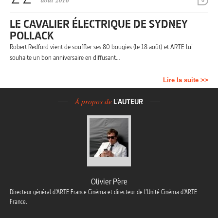
août 2016
0
LE CAVALIER ÉLECTRIQUE DE SYDNEY
POLLACK
Robert Redford vient de souffler ses 80 bougies (le 18 août) et ARTE lui
souhaite un bon anniversaire en diffusant…
Lire la suite >>
À propos de
L'AUTEUR
Olivier Père
Directeur général d’ARTE France Cinéma et directeur de l’Unité Cinéma d’ARTE
France.