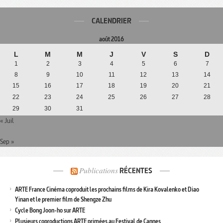
CALENDRIER
août 2016
L
M
M
J
V
S
D
1
2
3
4
5
6
7
8
9
10
11
12
13
14
15
16
17
18
19
20
21
22
23
24
25
26
27
28
29
30
31
« Juil
Sep »
Publications
RÉCENTES
ARTE France Cinéma coproduit les prochains films de Kira Kovalenko et Diao
Yinan et le premier film de Shengze Zhu
Cycle Bong Joon-ho sur ARTE
Plusieurs coproductions ARTE primées au Festival de Cannes