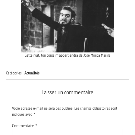
Cette nuit, ton corps m’appartiendra de José Mojica Marins
Catégories :
Actualités
Laisser un commentaire
Votre adresse e-mail ne sera pas publiée.
Les champs obligatoires sont
indiqués avec
*
Commentaire
*