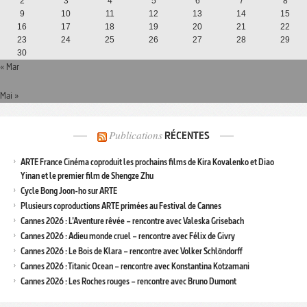
2
3
4
5
6
7
8
9
10
11
12
13
14
15
16
17
18
19
20
21
22
23
24
25
26
27
28
29
30
« Mar
Mai »
Publications
RÉCENTES
ARTE France Cinéma coproduit les prochains films de Kira Kovalenko et Diao
Yinan et le premier film de Shengze Zhu
Cycle Bong Joon-ho sur ARTE
Plusieurs coproductions ARTE primées au Festival de Cannes
Cannes 2026 : L’Aventure rêvée – rencontre avec Valeska Grisebach
Cannes 2026 : Adieu monde cruel – rencontre avec Félix de Givry
Cannes 2026 : Le Bois de Klara – rencontre avec Volker Schlöndorff
Cannes 2026 : Titanic Ocean – rencontre avec Konstantina Kotzamani
Cannes 2026 : Les Roches rouges – rencontre avec Bruno Dumont