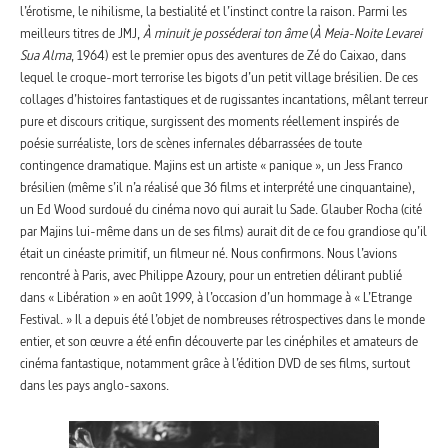
l’érotisme, le nihilisme, la bestialité et l’instinct contre la raison. Parmi les
meilleurs titres de JMJ,
À minuit je posséderai ton âme
(
À Meia-Noite Levarei
Sua Alma
, 1964) est le premier opus des aventures de Zé do Caixao, dans
lequel le croque-mort terrorise les bigots d’un petit village brésilien. De ces
collages d’histoires fantastiques et de rugissantes incantations, mêlant terreur
pure et discours critique, surgissent des moments réellement inspirés de
poésie surréaliste, lors de scènes infernales débarrassées de toute
contingence dramatique. Majins est un artiste « panique », un Jess Franco
brésilien (même s’il n’a réalisé que 36 films et interprété une cinquantaine),
un Ed Wood surdoué du cinéma novo qui aurait lu Sade. Glauber Rocha (cité
par Majins lui-même dans un de ses films) aurait dit de ce fou grandiose qu’il
était un cinéaste primitif, un filmeur né. Nous confirmons. Nous l’avions
rencontré à Paris, avec Philippe Azoury, pour un entretien délirant publié
dans « Libération » en août 1999, à l’occasion d’un hommage à « L’Etrange
Festival. » Il a depuis été l’objet de nombreuses rétrospectives dans le monde
entier, et son œuvre a été enfin découverte par les cinéphiles et amateurs de
cinéma fantastique, notamment grâce à l’édition DVD de ses films, surtout
dans les pays anglo-saxons.