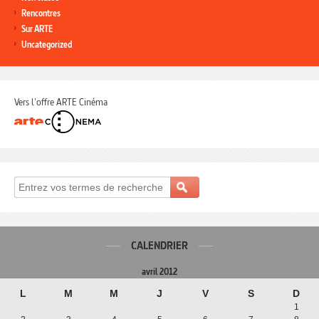
Rencontres
Sur ARTE
Uncategorized
Vers l'offre ARTE Cinéma
CALENDRIER
avril 2012
L
M
M
J
V
S
D
1