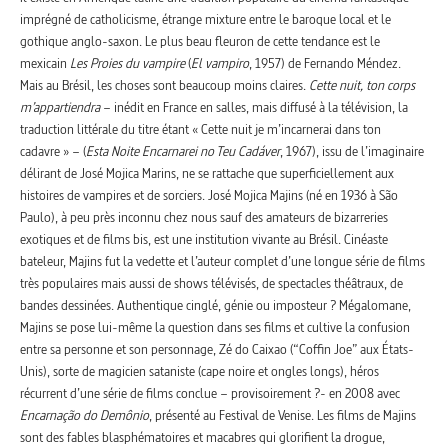
imprégné de catholicisme, étrange mixture entre le baroque local et le
gothique anglo-saxon. Le plus beau fleuron de cette tendance est le
mexicain
Les Proies du vampire
(
El vampiro
, 1957) de Fernando Méndez.
Mais au Brésil, les choses sont beaucoup moins claires.
Cette nuit, ton corps
m’appartiendra
– inédit en France en salles, mais diffusé à la télévision, la
traduction littérale du titre étant « Cette nuit je m’incarnerai dans ton
cadavre » – (
Esta Noite Encarnarei no Teu Cadáver
, 1967), issu de l’imaginaire
délirant de José Mojica Marins, ne se rattache que superficiellement aux
histoires de vampires et de sorciers. José Mojica Majins (né en 1936 à São
Paulo), à peu près inconnu chez nous sauf des amateurs de bizarreries
exotiques et de films bis, est une institution vivante au Brésil. Cinéaste
bateleur, Majins fut la vedette et l’auteur complet d’une longue série de films
très populaires mais aussi de shows télévisés, de spectacles théâtraux, de
bandes dessinées. Authentique cinglé, génie ou imposteur ? Mégalomane,
Majins se pose lui-même la question dans ses films et cultive la confusion
entre sa personne et son personnage, Zé do Caixao (“Coffin Joe” aux États-
Unis), sorte de magicien sataniste (cape noire et ongles longs), héros
récurrent d’une série de films conclue – provisoirement ?- en 2008 avec
Encarnação do Demônio
, présenté au Festival de Venise. Les films de Majins
sont des fables blasphématoires et macabres qui glorifient la drogue,