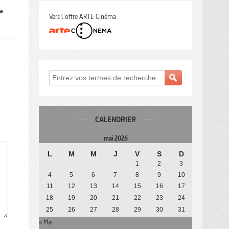
la
Vers l'offre ARTE Cinéma
CALENDRIER
mai 2026
L
M
M
J
V
S
D
1
2
3
4
5
6
7
8
9
10
11
12
13
14
15
16
17
18
19
20
21
22
23
24
25
26
27
28
29
30
31
« Mar