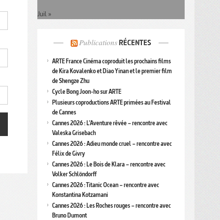
Juil »
Publications
RÉCENTES
ARTE France Cinéma coproduit les prochains films
de Kira Kovalenko et Diao Yinan et le premier film
de Shengze Zhu
Cycle Bong Joon-ho sur ARTE
Plusieurs coproductions ARTE primées au Festival
de Cannes
Cannes 2026 : L’Aventure rêvée – rencontre avec
Valeska Grisebach
Cannes 2026 : Adieu monde cruel – rencontre avec
Félix de Givry
Cannes 2026 : Le Bois de Klara – rencontre avec
Volker Schlöndorff
Cannes 2026 : Titanic Ocean – rencontre avec
Konstantina Kotzamani
Cannes 2026 : Les Roches rouges – rencontre avec
Bruno Dumont