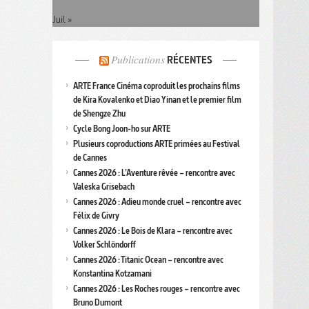
Juil »
Publications
RÉCENTES
ARTE France Cinéma coproduit les prochains films
de Kira Kovalenko et Diao Yinan et le premier film
de Shengze Zhu
Cycle Bong Joon-ho sur ARTE
Plusieurs coproductions ARTE primées au Festival
de Cannes
Cannes 2026 : L’Aventure rêvée – rencontre avec
Valeska Grisebach
Cannes 2026 : Adieu monde cruel – rencontre avec
Félix de Givry
Cannes 2026 : Le Bois de Klara – rencontre avec
Volker Schlöndorff
Cannes 2026 : Titanic Ocean – rencontre avec
Konstantina Kotzamani
Cannes 2026 : Les Roches rouges – rencontre avec
Bruno Dumont