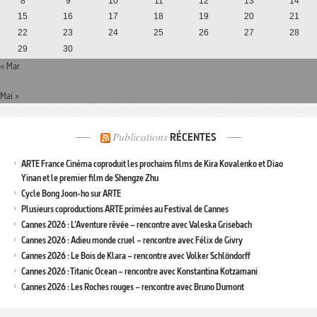
8
9
10
11
12
13
14
15
16
17
18
19
20
21
22
23
24
25
26
27
28
29
30
« Mar
Mai »
Publications
RÉCENTES
ARTE France Cinéma coproduit les prochains films de Kira Kovalenko et Diao
Yinan et le premier film de Shengze Zhu
Cycle Bong Joon-ho sur ARTE
Plusieurs coproductions ARTE primées au Festival de Cannes
Cannes 2026 : L’Aventure rêvée – rencontre avec Valeska Grisebach
Cannes 2026 : Adieu monde cruel – rencontre avec Félix de Givry
Cannes 2026 : Le Bois de Klara – rencontre avec Volker Schlöndorff
Cannes 2026 : Titanic Ocean – rencontre avec Konstantina Kotzamani
Cannes 2026 : Les Roches rouges – rencontre avec Bruno Dumont