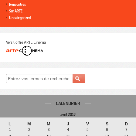
Rencontres
Sur ARTE
Uncategorized
Vers l'offre ARTE Cinéma
CALENDRIER
avril 2019
L
M
M
J
V
S
D
1
2
3
4
5
6
7