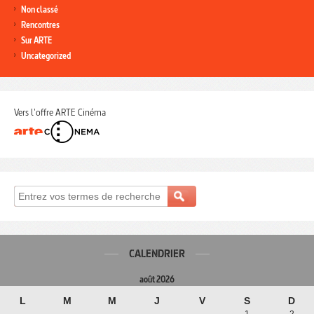
Non classé
Rencontres
Sur ARTE
Uncategorized
Vers l'offre ARTE Cinéma
CALENDRIER
août 2026
L
M
M
J
V
S
D
1
2