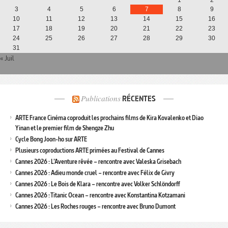
3
4
5
6
7
8
9
10
11
12
13
14
15
16
17
18
19
20
21
22
23
24
25
26
27
28
29
30
31
« Juil
Publications
RÉCENTES
ARTE France Cinéma coproduit les prochains films de Kira Kovalenko et Diao
Yinan et le premier film de Shengze Zhu
Cycle Bong Joon-ho sur ARTE
Plusieurs coproductions ARTE primées au Festival de Cannes
Cannes 2026 : L’Aventure rêvée – rencontre avec Valeska Grisebach
Cannes 2026 : Adieu monde cruel – rencontre avec Félix de Givry
Cannes 2026 : Le Bois de Klara – rencontre avec Volker Schlöndorff
Cannes 2026 : Titanic Ocean – rencontre avec Konstantina Kotzamani
Cannes 2026 : Les Roches rouges – rencontre avec Bruno Dumont