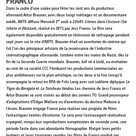
FRANCO
Dans le cadre d’une soirée pour fêter les cent ans du producteur
allemand Artur Brauner, avec deux longs métrages et un documentaire
er
inédit, ARTE diffuse Mercredi 1
août à 22h45
Crimes dans l’extase
(
Sie
tötete in Ekstase
), réalisé en 1971 par Jess Franco. Le film sera
également disponible gratuitement en télévision de rattrapage pendant
sept jours sur le site d’ARTE. Brauner était un aventurier du cinéma qui
fut l’un des principaux artisans de la renaissance de l’industrie
cinématographique allemande, tombée entre les mains de Nazis, dès la
fin de la Seconde Guerre mondiale. Brauner, Juif né à Łódź, va enchaîner
au sein de sa société CCC Filmkunst les productions commerciales ou
plus ambitieuses sur le plan artistique, ou les deux à la fois lorsqu’il
accompagne le retour en RFA de Fritz Lang avec son sublime diptyque
Le
Tigre du Bengale
et
Le Tombeau hindou
. Les chemins de Jess Franco et
Artur Brauner se sont croisés au début des années 70. Grand pourvoyeur
d’adaptations d’Edgar Wallace ou d’aventures du docteur Mabuse à
l’écran, Brauner engage Franco pour réaliser une poignée de films
fantastiques teintés d’érotisme. Ce sera pour l’extravagant réalisateur
espagnol, rompu aux coproductions européennes de seconde zone, une
période faste dans son abondante filmographie. Malgré leurs petits
budgets et leurs tournages rapides, les films de Franco produit par