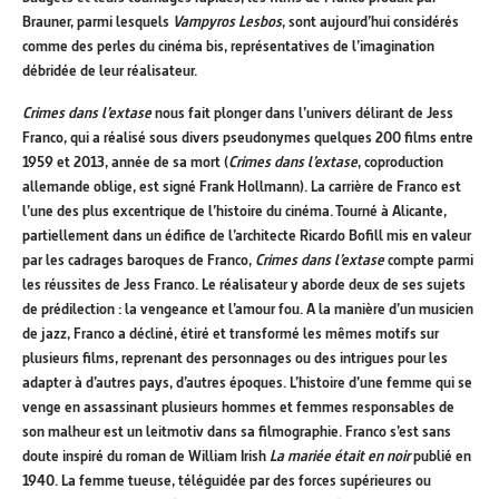
Brauner, parmi lesquels
Vampyros Lesbos
, sont aujourd’hui considérés
comme des perles du cinéma bis, représentatives de l’imagination
débridée de leur réalisateur.
Crimes dans l’extase
nous fait plonger dans l’univers délirant de Jess
Franco, qui a réalisé sous divers pseudonymes quelques 200 films entre
1959 et 2013, année de sa mort (
Crimes dans l’extase
, coproduction
allemande oblige, est signé Frank Hollmann). La carrière de Franco est
l’une des plus excentrique de l’histoire du cinéma. Tourné à Alicante,
partiellement dans un édifice de l’architecte Ricardo Bofill mis en valeur
par les cadrages baroques de Franco,
Crimes dans l’extase
compte parmi
les réussites de Jess Franco. Le réalisateur y aborde deux de ses sujets
de prédilection : la vengeance et l’amour fou. A la manière d’un musicien
de jazz, Franco a décliné, étiré et transformé les mêmes motifs sur
plusieurs films, reprenant des personnages ou des intrigues pour les
adapter à d’autres pays, d’autres époques. L’histoire d’une femme qui se
venge en assassinant plusieurs hommes et femmes responsables de
son malheur est un leitmotiv dans sa filmographie. Franco s’est sans
doute inspiré du roman de William Irish
La mariée était en noir
publié en
1940. La femme tueuse, téléguidée par des forces supérieures ou