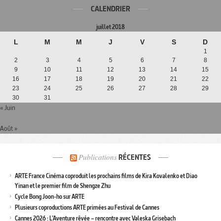
CALENDRIER
juillet 2018
L
M
M
J
V
S
D
1
2
3
4
5
6
7
8
9
10
11
12
13
14
15
16
17
18
19
20
21
22
23
24
25
26
27
28
29
30
31
« Juin
Août »
Publications
RÉCENTES
ARTE France Cinéma coproduit les prochains films de Kira Kovalenko et Diao
Yinan et le premier film de Shengze Zhu
Cycle Bong Joon-ho sur ARTE
Plusieurs coproductions ARTE primées au Festival de Cannes
Cannes 2026 : L’Aventure rêvée – rencontre avec Valeska Grisebach