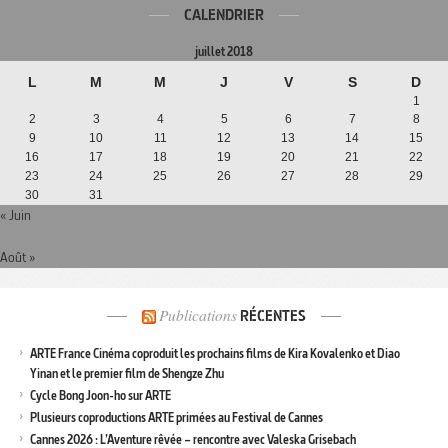
CALENDRIER
juillet 2018
L
M
M
J
V
S
D
1
2
3
4
5
6
7
8
9
10
11
12
13
14
15
16
17
18
19
20
21
22
23
24
25
26
27
28
29
30
31
« Juin
Août »
Publications
RÉCENTES
ARTE France Cinéma coproduit les prochains films de Kira Kovalenko et Diao
Yinan et le premier film de Shengze Zhu
Cycle Bong Joon-ho sur ARTE
Plusieurs coproductions ARTE primées au Festival de Cannes
Cannes 2026 : L’Aventure rêvée – rencontre avec Valeska Grisebach