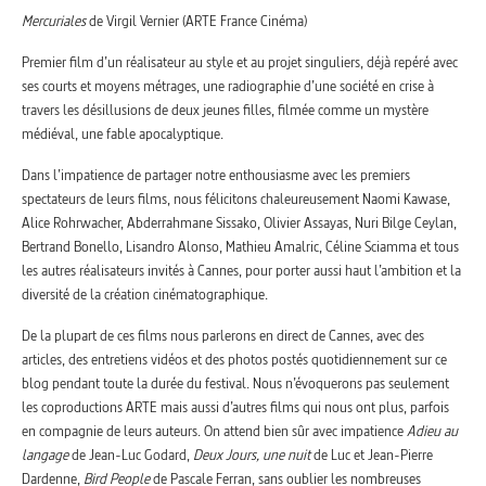
Mercuriales
de Virgil Vernier (ARTE France Cinéma)
Premier film d’un réalisateur au style et au projet singuliers, déjà repéré avec
ses courts et moyens métrages, une radiographie d’une société en crise à
travers les désillusions de deux jeunes filles, filmée comme un mystère
médiéval, une fable apocalyptique.
Dans l’impatience de partager notre enthousiasme avec les premiers
spectateurs de leurs films, nous félicitons chaleureusement Naomi Kawase,
Alice Rohrwacher, Abderrahmane Sissako, Olivier Assayas, Nuri Bilge Ceylan,
Bertrand Bonello, Lisandro Alonso, Mathieu Amalric, Céline Sciamma et tous
les autres réalisateurs invités à Cannes, pour porter aussi haut l’ambition et la
diversité de la création cinématographique.
De la plupart de ces films nous parlerons en direct de Cannes, avec des
articles, des entretiens vidéos et des photos postés quotidiennement sur ce
blog pendant toute la durée du festival. Nous n’évoquerons pas seulement
les coproductions ARTE mais aussi d’autres films qui nous ont plus, parfois
en compagnie de leurs auteurs. On attend bien sûr avec impatience
Adieu au
langage
de Jean-Luc Godard,
Deux Jours, une nuit
de Luc et Jean-Pierre
Dardenne,
Bird People
de Pascale Ferran, sans oublier les nombreuses