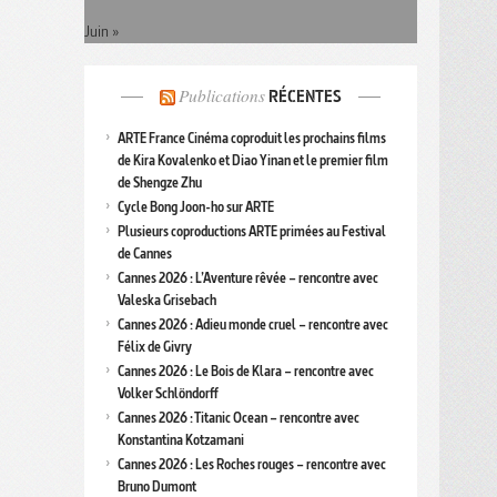
Juin »
Publications
RÉCENTES
ARTE France Cinéma coproduit les prochains films
de Kira Kovalenko et Diao Yinan et le premier film
de Shengze Zhu
Cycle Bong Joon-ho sur ARTE
Plusieurs coproductions ARTE primées au Festival
de Cannes
Cannes 2026 : L’Aventure rêvée – rencontre avec
Valeska Grisebach
Cannes 2026 : Adieu monde cruel – rencontre avec
Félix de Givry
Cannes 2026 : Le Bois de Klara – rencontre avec
Volker Schlöndorff
Cannes 2026 : Titanic Ocean – rencontre avec
Konstantina Kotzamani
Cannes 2026 : Les Roches rouges – rencontre avec
Bruno Dumont