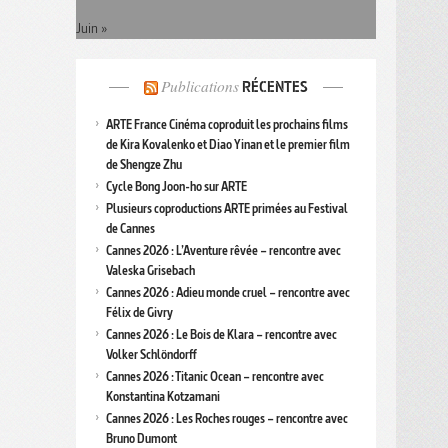
Juin »
Publications
RÉCENTES
ARTE France Cinéma coproduit les prochains films
de Kira Kovalenko et Diao Yinan et le premier film
de Shengze Zhu
Cycle Bong Joon-ho sur ARTE
Plusieurs coproductions ARTE primées au Festival
de Cannes
Cannes 2026 : L’Aventure rêvée – rencontre avec
Valeska Grisebach
Cannes 2026 : Adieu monde cruel – rencontre avec
Félix de Givry
Cannes 2026 : Le Bois de Klara – rencontre avec
Volker Schlöndorff
Cannes 2026 : Titanic Ocean – rencontre avec
Konstantina Kotzamani
Cannes 2026 : Les Roches rouges – rencontre avec
Bruno Dumont