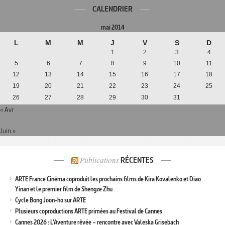
CALENDRIER
mai 2014
L
M
M
J
V
S
D
1
2
3
4
5
6
7
8
9
10
11
12
13
14
15
16
17
18
19
20
21
22
23
24
25
26
27
28
29
30
31
« Avr
Juin »
Publications
RÉCENTES
ARTE France Cinéma coproduit les prochains films de Kira Kovalenko et Diao
Yinan et le premier film de Shengze Zhu
Cycle Bong Joon-ho sur ARTE
Plusieurs coproductions ARTE primées au Festival de Cannes
Cannes 2026 : L’Aventure rêvée – rencontre avec Valeska Grisebach