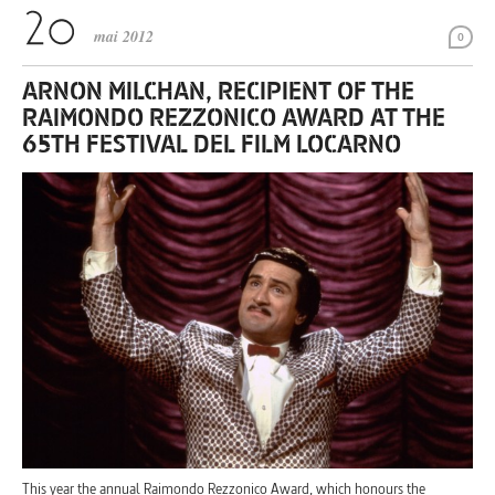
mai 2012
0
ARNON MILCHAN, RECIPIENT OF THE
RAIMONDO REZZONICO AWARD AT THE
65TH FESTIVAL DEL FILM LOCARNO
This year the annual Raimondo Rezzonico Award, which honours the