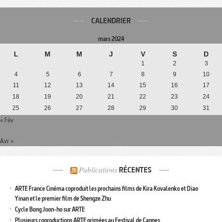
CALENDRIER
mars 2024
L
M
M
J
V
S
D
1
2
3
4
5
6
7
8
9
10
11
12
13
14
15
16
17
18
19
20
21
22
23
24
25
26
27
28
29
30
31
« Fév
Avr »
Publications
RÉCENTES
ARTE France Cinéma coproduit les prochains films de Kira Kovalenko et Diao
Yinan et le premier film de Shengze Zhu
Cycle Bong Joon-ho sur ARTE
Plusieurs coproductions ARTE primées au Festival de Cannes