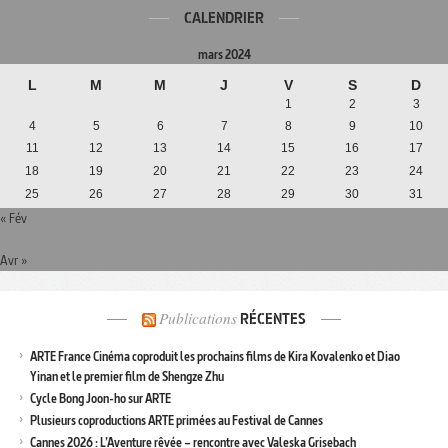
CALENDRIER
mars 2024
L
M
M
J
V
S
D
1
2
3
4
5
6
7
8
9
10
11
12
13
14
15
16
17
18
19
20
21
22
23
24
25
26
27
28
29
30
31
« Fév
Avr »
Publications
RÉCENTES
ARTE France Cinéma coproduit les prochains films de Kira Kovalenko et Diao
Yinan et le premier film de Shengze Zhu
Cycle Bong Joon-ho sur ARTE
Plusieurs coproductions ARTE primées au Festival de Cannes
Cannes 2026 : L’Aventure rêvée – rencontre avec Valeska Grisebach