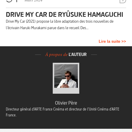
mars 2024
0
DRIVE MY CAR DE RYÛSUKE HAMAGUCHI
Drive My Car (2021) propose la libre adaptation des trois nouvelles de
l’écrivain Haruki Murakami parue dans le recueil Des…
Lire la suite >>
À propos de
L'AUTEUR
Olivier Père
Directeur général d’ARTE France Cinéma et directeur de l’Unité Cinéma d’ARTE
France.