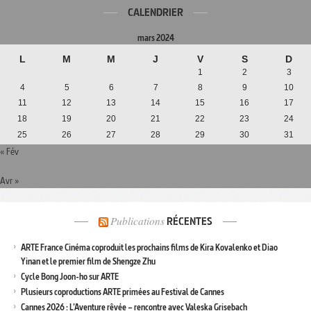
CALENDRIER
mars 2024
L
M
M
J
V
S
D
1
2
3
4
5
6
7
8
9
10
11
12
13
14
15
16
17
18
19
20
21
22
23
24
25
26
27
28
29
30
31
« Fév
Avr »
Publications
RÉCENTES
ARTE France Cinéma coproduit les prochains films de Kira Kovalenko et Diao
Yinan et le premier film de Shengze Zhu
Cycle Bong Joon-ho sur ARTE
Plusieurs coproductions ARTE primées au Festival de Cannes
Cannes 2026 : L’Aventure rêvée – rencontre avec Valeska Grisebach