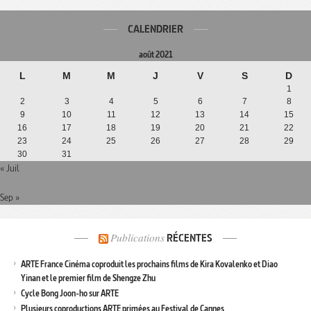
CALENDRIER
août 2021
L
M
M
J
V
S
D
1
2
3
4
5
6
7
8
9
10
11
12
13
14
15
16
17
18
19
20
21
22
23
24
25
26
27
28
29
30
31
« Juil
Sep »
Publications
RÉCENTES
ARTE France Cinéma coproduit les prochains films de Kira Kovalenko et Diao
Yinan et le premier film de Shengze Zhu
Cycle Bong Joon-ho sur ARTE
Plusieurs coproductions ARTE primées au Festival de Cannes