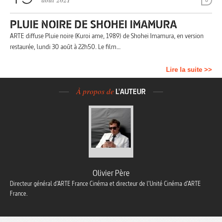
août 2021
0
PLUIE NOIRE DE SHOHEI IMAMURA
ARTE diffuse Pluie noire (Kuroi ame, 1989) de Shohei Imamura, en version
restaurée, lundi 30 août à 22h50. Le film…
Lire la suite >>
À propos de
L'AUTEUR
Olivier Père
Directeur général d’ARTE France Cinéma et directeur de l’Unité Cinéma d’ARTE
France.