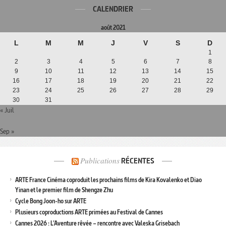
CALENDRIER
août 2021
L
M
M
J
V
S
D
1
2
3
4
5
6
7
8
9
10
11
12
13
14
15
16
17
18
19
20
21
22
23
24
25
26
27
28
29
30
31
« Juil
Sep »
Publications
RÉCENTES
ARTE France Cinéma coproduit les prochains films de Kira Kovalenko et Diao
Yinan et le premier film de Shengze Zhu
Cycle Bong Joon-ho sur ARTE
Plusieurs coproductions ARTE primées au Festival de Cannes
Cannes 2026 : L’Aventure rêvée – rencontre avec Valeska Grisebach