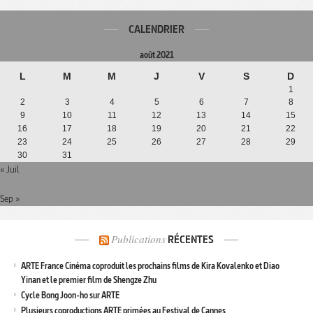
CALENDRIER
août 2021
L
M
M
J
V
S
D
1
2
3
4
5
6
7
8
9
10
11
12
13
14
15
16
17
18
19
20
21
22
23
24
25
26
27
28
29
30
31
« Juil
Sep »
Publications
RÉCENTES
ARTE France Cinéma coproduit les prochains films de Kira Kovalenko et Diao
Yinan et le premier film de Shengze Zhu
Cycle Bong Joon-ho sur ARTE
Plusieurs coproductions ARTE primées au Festival de Cannes