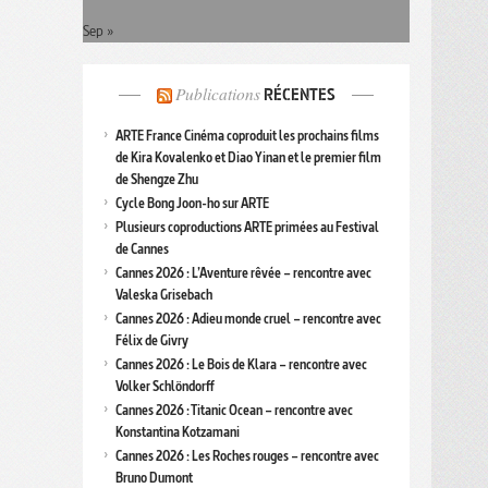
Sep »
Publications
RÉCENTES
ARTE France Cinéma coproduit les prochains films
de Kira Kovalenko et Diao Yinan et le premier film
de Shengze Zhu
Cycle Bong Joon-ho sur ARTE
Plusieurs coproductions ARTE primées au Festival
de Cannes
Cannes 2026 : L’Aventure rêvée – rencontre avec
Valeska Grisebach
Cannes 2026 : Adieu monde cruel – rencontre avec
Félix de Givry
Cannes 2026 : Le Bois de Klara – rencontre avec
Volker Schlöndorff
Cannes 2026 : Titanic Ocean – rencontre avec
Konstantina Kotzamani
Cannes 2026 : Les Roches rouges – rencontre avec
Bruno Dumont