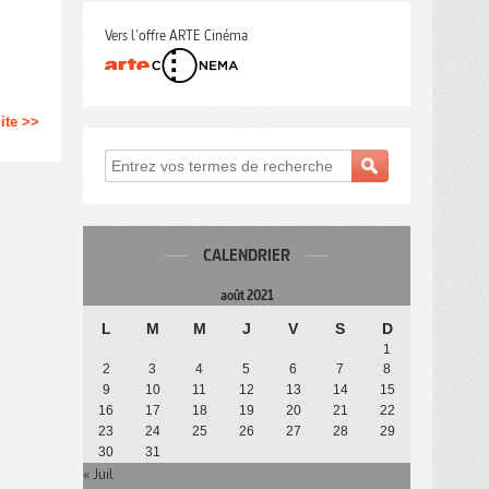
Vers l'offre ARTE Cinéma
uite >>
CALENDRIER
août 2021
L
M
M
J
V
S
D
1
2
3
4
5
6
7
8
9
10
11
12
13
14
15
16
17
18
19
20
21
22
23
24
25
26
27
28
29
30
31
« Juil