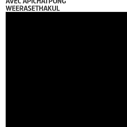
AVEC APICHATPONG
WEERASETHAKUL