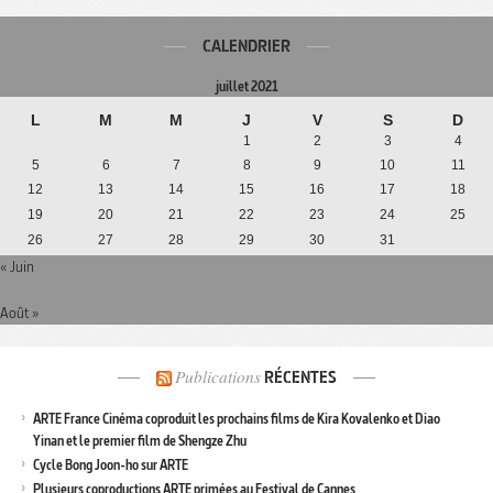
CALENDRIER
juillet 2021
L
M
M
J
V
S
D
1
2
3
4
5
6
7
8
9
10
11
12
13
14
15
16
17
18
19
20
21
22
23
24
25
26
27
28
29
30
31
« Juin
Août »
Publications
RÉCENTES
ARTE France Cinéma coproduit les prochains films de Kira Kovalenko et Diao
Yinan et le premier film de Shengze Zhu
Cycle Bong Joon-ho sur ARTE
Plusieurs coproductions ARTE primées au Festival de Cannes