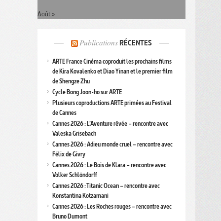
Août »
Publications
RÉCENTES
ARTE France Cinéma coproduit les prochains films
de Kira Kovalenko et Diao Yinan et le premier film
de Shengze Zhu
Cycle Bong Joon-ho sur ARTE
Plusieurs coproductions ARTE primées au Festival
de Cannes
Cannes 2026 : L’Aventure rêvée – rencontre avec
Valeska Grisebach
Cannes 2026 : Adieu monde cruel – rencontre avec
Félix de Givry
Cannes 2026 : Le Bois de Klara – rencontre avec
Volker Schlöndorff
Cannes 2026 : Titanic Ocean – rencontre avec
Konstantina Kotzamani
Cannes 2026 : Les Roches rouges – rencontre avec
Bruno Dumont