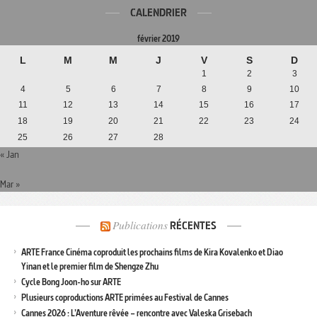
CALENDRIER
février 2019
L
M
M
J
V
S
D
1
2
3
4
5
6
7
8
9
10
11
12
13
14
15
16
17
18
19
20
21
22
23
24
25
26
27
28
« Jan
Mar »
Publications
RÉCENTES
ARTE France Cinéma coproduit les prochains films de Kira Kovalenko et Diao
Yinan et le premier film de Shengze Zhu
Cycle Bong Joon-ho sur ARTE
Plusieurs coproductions ARTE primées au Festival de Cannes
Cannes 2026 : L’Aventure rêvée – rencontre avec Valeska Grisebach