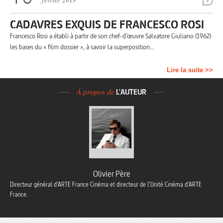
février 2019
2
CADAVRES EXQUIS DE FRANCESCO ROSI
Francesco Rosi a établi à partir de son chef-d’œuvre Salvatore Giuliano (1962)
les bases du « film dossier », à savoir la superposition…
Lire la suite >>
À propos de
L'AUTEUR
Olivier Père
Directeur général d’ARTE France Cinéma et directeur de l’Unité Cinéma d’ARTE
France.