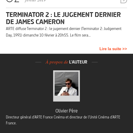
février 2019
0
TERMINATOR 2 : LE JUGEMENT DERNIER
DE JAMES CAMERON
ARTE diffuse Terminator 2 : le jugement dernier (Terminator 2: Judgement
Day, 1991) dimanche 10 février à 20h55. Le film sera…
Lire la suite >>
À propos de
L'AUTEUR
Olivier Père
Directeur général d’ARTE France Cinéma et directeur de l’Unité Cinéma d’ARTE
France.