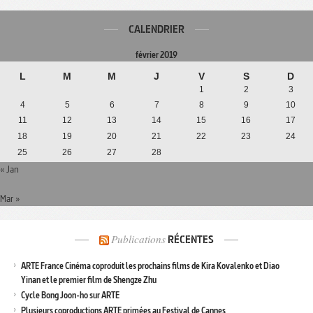
CALENDRIER
février 2019
L
M
M
J
V
S
D
1
2
3
4
5
6
7
8
9
10
11
12
13
14
15
16
17
18
19
20
21
22
23
24
25
26
27
28
« Jan
Mar »
Publications
RÉCENTES
ARTE France Cinéma coproduit les prochains films de Kira Kovalenko et Diao
Yinan et le premier film de Shengze Zhu
Cycle Bong Joon-ho sur ARTE
Plusieurs coproductions ARTE primées au Festival de Cannes