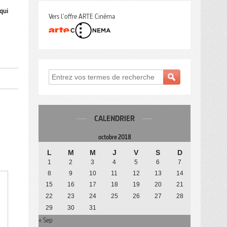
 qui
Vers l'offre ARTE Cinéma
CALENDRIER
octobre 2018
L
M
M
J
V
S
D
1
2
3
4
5
6
7
8
9
10
11
12
13
14
15
16
17
18
19
20
21
22
23
24
25
26
27
28
29
30
31
« Sep