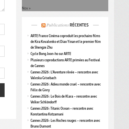
Nov »
Publications
RÉCENTES
ARTE France Cinéma coproduit les prochains films
de Kira Kovalenko et Diao Yinan et le premier film
de Shengze Zhu
Cycle Bong Joon-ho sur ARTE
Plusieurs coproductions ARTE primées au Festival
de Cannes
Cannes 2026 : L’Aventure rêvée – rencontre avec
Valeska Grisebach
Cannes 2026 : Adieu monde cruel – rencontre avec
Félix de Givry
Cannes 2026 : Le Bois de Klara – rencontre avec
Volker Schlöndorff
Cannes 2026 : Titanic Ocean – rencontre avec
Konstantina Kotzamani
Cannes 2026 : Les Roches rouges – rencontre avec
Bruno Dumont