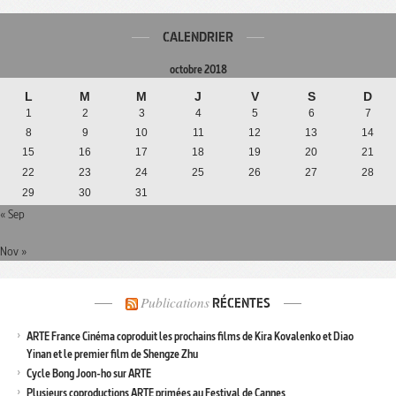
CALENDRIER
octobre 2018
L
M
M
J
V
S
D
1
2
3
4
5
6
7
8
9
10
11
12
13
14
15
16
17
18
19
20
21
22
23
24
25
26
27
28
29
30
31
« Sep
Nov »
Publications
RÉCENTES
ARTE France Cinéma coproduit les prochains films de Kira Kovalenko et Diao
Yinan et le premier film de Shengze Zhu
Cycle Bong Joon-ho sur ARTE
Plusieurs coproductions ARTE primées au Festival de Cannes