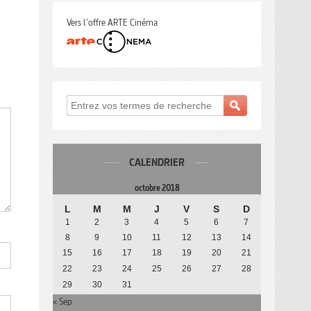
Vers l'offre ARTE Cinéma
CALENDRIER
octobre 2018
L
M
M
J
V
S
D
1
2
3
4
5
6
7
8
9
10
11
12
13
14
15
16
17
18
19
20
21
22
23
24
25
26
27
28
29
30
31
« Sep