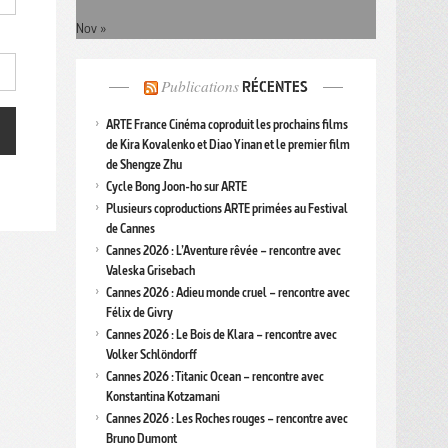
Nov »
Publications
RÉCENTES
ARTE France Cinéma coproduit les prochains films
de Kira Kovalenko et Diao Yinan et le premier film
de Shengze Zhu
Cycle Bong Joon-ho sur ARTE
Plusieurs coproductions ARTE primées au Festival
de Cannes
Cannes 2026 : L’Aventure rêvée – rencontre avec
Valeska Grisebach
Cannes 2026 : Adieu monde cruel – rencontre avec
Félix de Givry
Cannes 2026 : Le Bois de Klara – rencontre avec
Volker Schlöndorff
Cannes 2026 : Titanic Ocean – rencontre avec
Konstantina Kotzamani
Cannes 2026 : Les Roches rouges – rencontre avec
Bruno Dumont