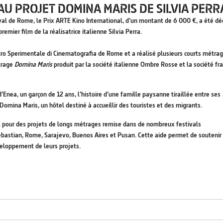
AU PROJET DOMINA MARIS DE SILVIA PERR
ival de Rome, le Prix ARTE Kino International, d’un montant de 6 000 €, a été dé
premier film de la réalisatrice italienne Silvia Perra.
ntro Sperimentale di Cinematografia de Rome et a réalisé plusieurs courts métra
étrage
Domina Maris
produit par la société italienne Ombre Rosse et la société fr
 d’Enea, un garçon de 12 ans, l’histoire d’une famille paysanne tiraillée entre ses
à Domina Maris, un hôtel destiné à accueillir des touristes et des migrants.
t pour des projets de longs métrages remise dans de nombreux festivals
ebastian, Rome, Sarajevo, Buenos Aires et Pusan. Cette aide permet de soutenir
veloppement de leurs projets.