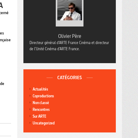
A
cerné
ges
Olivier Père
ançaise
Directeur général d’ARTE France Cinéma et directeur
de l’Unité Cinéma d’ARTE France.
CATÉGORIES
 de
Actualités
Coproductions
Non classé
Rencontres
Sur ARTE
Uncategorized