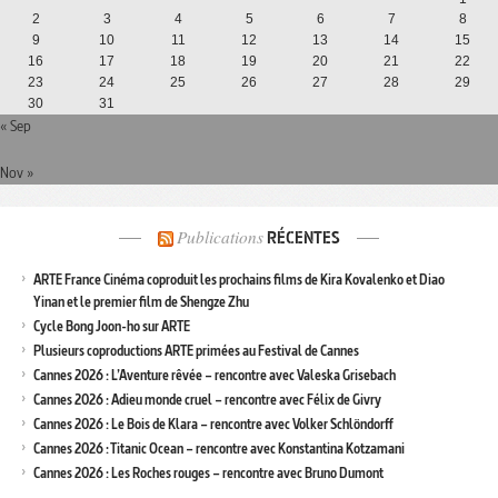
2
3
4
5
6
7
8
9
10
11
12
13
14
15
16
17
18
19
20
21
22
23
24
25
26
27
28
29
30
31
« Sep
Nov »
Publications
RÉCENTES
ARTE France Cinéma coproduit les prochains films de Kira Kovalenko et Diao
Yinan et le premier film de Shengze Zhu
Cycle Bong Joon-ho sur ARTE
Plusieurs coproductions ARTE primées au Festival de Cannes
Cannes 2026 : L’Aventure rêvée – rencontre avec Valeska Grisebach
Cannes 2026 : Adieu monde cruel – rencontre avec Félix de Givry
Cannes 2026 : Le Bois de Klara – rencontre avec Volker Schlöndorff
Cannes 2026 : Titanic Ocean – rencontre avec Konstantina Kotzamani
Cannes 2026 : Les Roches rouges – rencontre avec Bruno Dumont