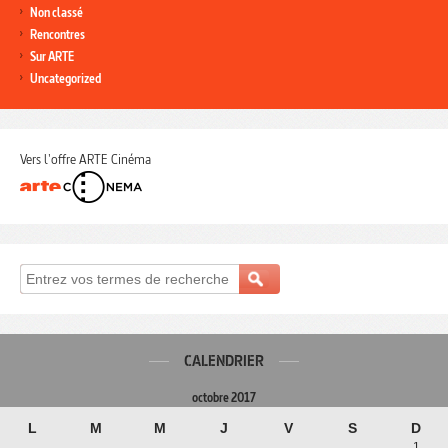
Non classé
Rencontres
Sur ARTE
Uncategorized
Vers l'offre ARTE Cinéma
CALENDRIER
octobre 2017
L
M
M
J
V
S
D
1