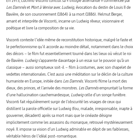
En 1973, Luchino Visconti conclut sa « trilogie allemande » commencée par
Les Damnés
et
Mort à Venise
avec
Ludwig
, évocation du destin de Louis II de
Bavière, de son couronnement (1864) à sa mort (1886). Helmut Berger,
amant et interprète de Visconti, incarne un Ludwig rêveur, visionnaire et
poétique et livre la composition de sa vie.
Visconti conteste l’idée même de reconstitution historique, malgré le faste et
le perfectionnisme qu’il accorde au moindre détail, notamment dans le choix
des décors – le film fut essentiellement tourné dans les lieux où vécut le roi
de Bavière.
Ludwig
s’apparente davantage à un essai sur le pouvoir qu’à un
classique – aussi somptueux soit-il – film à costumes, avec son chapelet de
vedettes internationales. C’est aussi une méditation sur le déclin de la culture
humaniste en Europe, initiée dans
Les Damnés
. Visconti filme la mort des
dieux, des princes, et l’arrivée des monstres.
Les Damnés
empruntait la forme
d’une hallucination cauchemardesque,
Ludwig
celle d’un songe funèbre.
Visconti fait régulièrement surgir de l’obscurité les visages de ceux qui
distillent la parole officielle sur Ludwig (fou, malade, irresponsable, inapte à
gouverner, décadent) après sa mort mais que le cinéaste désigne
implicitement comme les assassins du monarque, retrouvé mystérieusement
noyé. Il impose sa vision d’un Ludwig admirable en dépit de ses faiblesses,
véritable héros de l’idéal post-romantique.