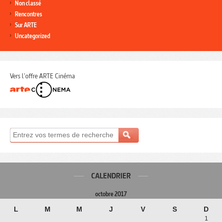
Non classé
Rencontres
Sur ARTE
Uncategorized
Vers l'offre ARTE Cinéma
CALENDRIER
octobre 2017
L
M
M
J
V
S
D
1