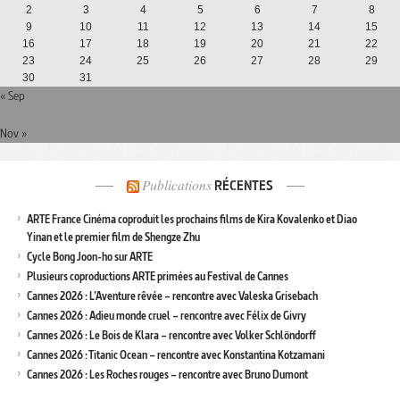
2
3
4
5
6
7
8
9
10
11
12
13
14
15
16
17
18
19
20
21
22
23
24
25
26
27
28
29
30
31
« Sep
Nov »
Publications
RÉCENTES
ARTE France Cinéma coproduit les prochains films de Kira Kovalenko et Diao
Yinan et le premier film de Shengze Zhu
Cycle Bong Joon-ho sur ARTE
Plusieurs coproductions ARTE primées au Festival de Cannes
Cannes 2026 : L’Aventure rêvée – rencontre avec Valeska Grisebach
Cannes 2026 : Adieu monde cruel – rencontre avec Félix de Givry
Cannes 2026 : Le Bois de Klara – rencontre avec Volker Schlöndorff
Cannes 2026 : Titanic Ocean – rencontre avec Konstantina Kotzamani
Cannes 2026 : Les Roches rouges – rencontre avec Bruno Dumont