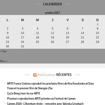
CALENDRIER
octobre 2017
L
M
M
J
V
S
D
1
2
3
4
5
6
7
8
9
10
11
12
13
14
15
16
17
18
19
20
21
22
23
24
25
26
27
28
29
30
31
« Sep
Nov »
Publications
RÉCENTES
ARTE France Cinéma coproduit les prochains films de Kira Kovalenko et Diao
Yinan et le premier film de Shengze Zhu
Cycle Bong Joon-ho sur ARTE
Plusieurs coproductions ARTE primées au Festival de Cannes
Cannes 2026 : L’Aventure rêvée – rencontre avec Valeska Grisebach