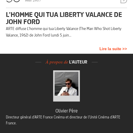
mai 2017
0
L’HOMME QUI TUA LIBERTY VALANCE DE
JOHN FORD
ARTE diffuse L’homme qui tua Liberty Valance (The Man Who Shot Liberty
Valance, 1962) de John Ford lundi 5 juin…
Lire la suite >>
À propos de
L'AUTEUR
Olivier Père
Directeur général d’ARTE France Cinéma et directeur de l’Unité Cinéma d’ARTE
France.