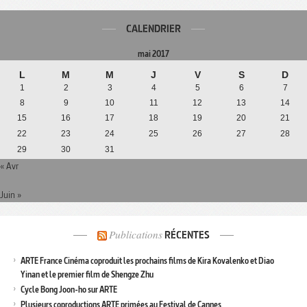
CALENDRIER
mai 2017
L
M
M
J
V
S
D
1
2
3
4
5
6
7
8
9
10
11
12
13
14
15
16
17
18
19
20
21
22
23
24
25
26
27
28
29
30
31
« Avr
Juin »
Publications
RÉCENTES
ARTE France Cinéma coproduit les prochains films de Kira Kovalenko et Diao
Yinan et le premier film de Shengze Zhu
Cycle Bong Joon-ho sur ARTE
Plusieurs coproductions ARTE primées au Festival de Cannes