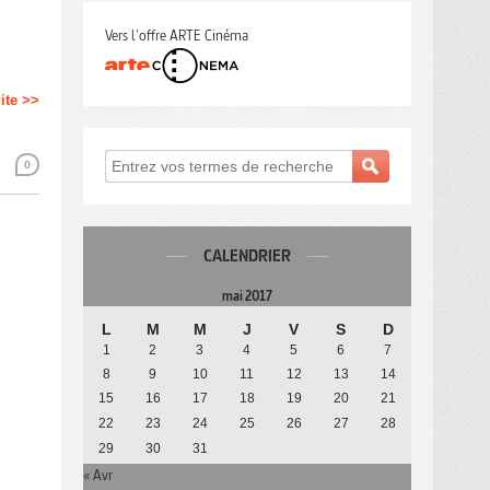
Vers l'offre ARTE Cinéma
uite >>
0
CALENDRIER
mai 2017
L
M
M
J
V
S
D
1
2
3
4
5
6
7
8
9
10
11
12
13
14
15
16
17
18
19
20
21
22
23
24
25
26
27
28
29
30
31
« Avr