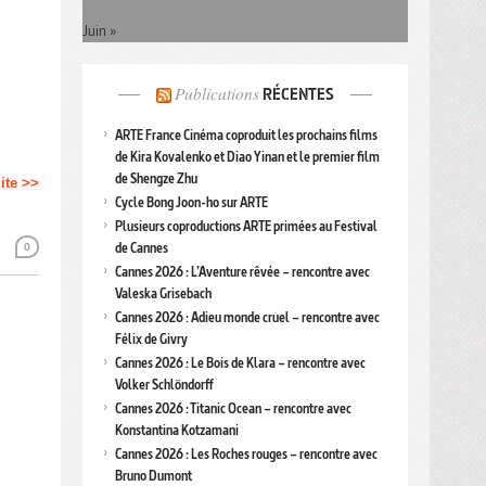
Juin »
Publications
RÉCENTES
ARTE France Cinéma coproduit les prochains films
de Kira Kovalenko et Diao Yinan et le premier film
de Shengze Zhu
uite >>
Cycle Bong Joon-ho sur ARTE
Plusieurs coproductions ARTE primées au Festival
de Cannes
0
Cannes 2026 : L’Aventure rêvée – rencontre avec
Valeska Grisebach
Cannes 2026 : Adieu monde cruel – rencontre avec
Félix de Givry
Cannes 2026 : Le Bois de Klara – rencontre avec
Volker Schlöndorff
Cannes 2026 : Titanic Ocean – rencontre avec
Konstantina Kotzamani
Cannes 2026 : Les Roches rouges – rencontre avec
Bruno Dumont