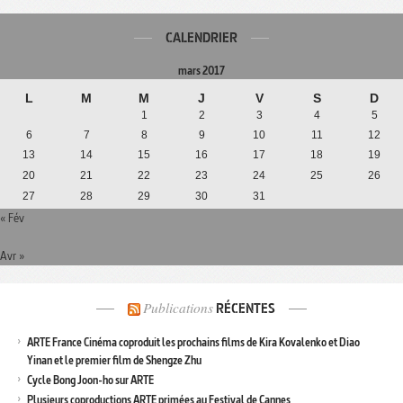
CALENDRIER
mars 2017
L
M
M
J
V
S
D
1
2
3
4
5
6
7
8
9
10
11
12
13
14
15
16
17
18
19
20
21
22
23
24
25
26
27
28
29
30
31
« Fév
Avr »
Publications
RÉCENTES
ARTE France Cinéma coproduit les prochains films de Kira Kovalenko et Diao
Yinan et le premier film de Shengze Zhu
Cycle Bong Joon-ho sur ARTE
Plusieurs coproductions ARTE primées au Festival de Cannes