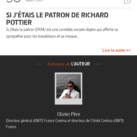
mars 2017
0
SI J’ÉTAIS LE PATRON DE RICHARD
POTTIER
Si j’étais le patron (1934) est une comédie sociale légère qui affiche sa
sympathie pour les travailleurs et se moque…
Lire la suite >>
À propos de
L'AUTEUR
Olivier Père
Directeur général d’ARTE France Cinéma et directeur de l’Unité Cinéma d’ARTE
France.