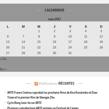
CALENDRIER
mars 2017
L
M
M
J
V
S
D
1
2
3
4
5
6
7
8
9
10
11
12
13
14
15
16
17
18
19
20
21
22
23
24
25
26
27
28
29
30
31
« Fév
Avr »
Publications
RÉCENTES
ARTE France Cinéma coproduit les prochains films de Kira Kovalenko et Diao
Yinan et le premier film de Shengze Zhu
Cycle Bong Joon-ho sur ARTE
Plusieurs coproductions ARTE primées au Festival de Cannes