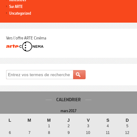
Sur ARTE
Uncategorized
Vers l'offre ARTE Cinéma
CALENDRIER
mars 2017
L
M
M
J
V
S
D
1
2
3
4
5
6
7
8
9
10
11
12