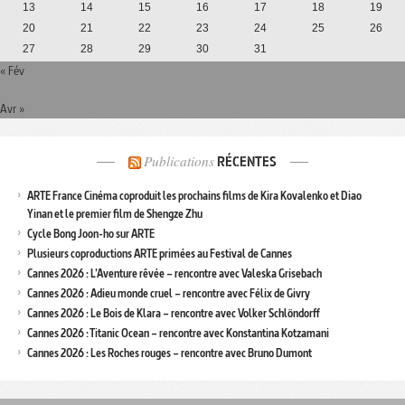
13
14
15
16
17
18
19
20
21
22
23
24
25
26
27
28
29
30
31
« Fév
Avr »
Publications
RÉCENTES
ARTE France Cinéma coproduit les prochains films de Kira Kovalenko et Diao
Yinan et le premier film de Shengze Zhu
Cycle Bong Joon-ho sur ARTE
Plusieurs coproductions ARTE primées au Festival de Cannes
Cannes 2026 : L’Aventure rêvée – rencontre avec Valeska Grisebach
Cannes 2026 : Adieu monde cruel – rencontre avec Félix de Givry
Cannes 2026 : Le Bois de Klara – rencontre avec Volker Schlöndorff
Cannes 2026 : Titanic Ocean – rencontre avec Konstantina Kotzamani
Cannes 2026 : Les Roches rouges – rencontre avec Bruno Dumont