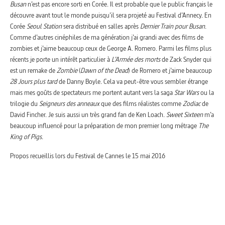
Busan
n’est pas encore sorti en Corée. Il est probable que le public français le
découvre avant tout le monde puisqu’il sera projeté au Festival d’Annecy. En
Corée
Seoul Station
sera distribué en salles après
Dernier Train pour Busan
.
Comme d’autres cinéphiles de ma génération j’ai grandi avec des films de
zombies et j’aime beaucoup ceux de George A. Romero. Parmi les films plus
récents je porte un intérêt particulier à
L’Armée des morts
de Zack Snyder qui
est un remake de
Zombie
(
Dawn of the Dead
) de Romero et j’aime beaucoup
28 Jours plus tard
de Danny Boyle. Cela va peut-être vous sembler étrange
mais mes goûts de spectateurs me portent autant vers la saga
Star Wars
ou la
trilogie du
Seigneurs des anneaux
que des films réalistes comme
Zodiac
de
David Fincher. Je suis aussi un très grand fan de Ken Loach.
Sweet Sixteen
m’a
beaucoup influencé pour la préparation de mon premier long métrage
The
King of Pigs
.
Propos recueillis lors du Festival de Cannes le 15 mai 2016