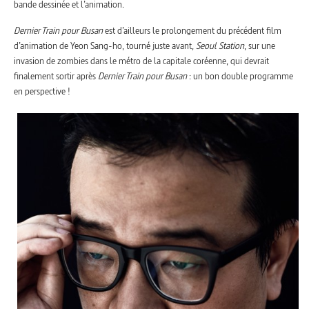
bande dessinée et l’animation.
Dernier Train pour Busan
est d’ailleurs le prolongement du précédent film
d’animation de Yeon Sang-ho, tourné juste avant,
Seoul Station
, sur une
invasion de zombies dans le métro de la capitale coréenne, qui devrait
finalement sortir après
Dernier Train pour Busan
: un bon double programme
en perspective !