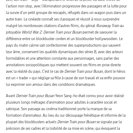
l’action non stop, avec l’élimination progressive des passagers et la lutte pour
la survie d’un petit groupe de rescapés, réfugiés dans un wagon puis dans un
autre train. Le cinéaste connaît ses classiques et réussit à nous surprendre
malgré les nombreuses citations d’autres films, du génial
Runaway Train
au
pitoyable
World War Z
.
Dernier Train pour Busan
permet de savourer la
différence entre un blockbuster coréen et un blockbuster hollywoodien. Le
pays du matin calme sait confectionner des superproductions qui sauvent
leur âme, conservent les qualités dynamiques des séries B, avec des acteurs
formidables et une attention constante aux personnages, sans parler des
annotations sociopolitiques qui mettent souvent ces films en prise directe
avec la réalité du pays. C’est le cas de
Dernier Train pour Busan
, dont le héros
est un « trader » qui néglige sa fille à cause de son travail et va enfin pouvoir
lui exprimer son amour dans des conditions dramatiques.
Avant
Dernier Train pour Busan
Yeon Sang-ho était connu pour avoir réalisé
plusieurs longs métrages d’animation pour adultes à caractère social et
satirique. Son passage au cinéma traditionnel porte la marque de sa
formation d’animateur. Au lieu du sur découpage frénétique et informe de la
plupart des blockbusters actuels
Dernier Train pour Busan
se signale par la
précision de ses cadres et la lisibilité de sa mise en scène, qui évoquent la