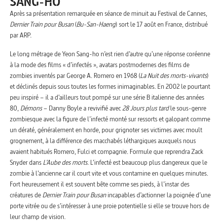
SANG-HO
Après sa présentation remarquée en séance de minuit au Festival de Cannes,
Dernier Train pour Busan
(
Bu-San-Haeng
) sort le 17 août en France, distribué
par ARP.
Le long métrage de Yeon Sang-ho n’est rien d’autre qu’une réponse coréenne
à la mode des films « d’infectés », avatars postmodernes des films de
zombies inventés par George A. Romero en 1968 (
La Nuit des morts-vivants
)
et déclinés depuis sous toutes les formes inimaginables. En 2002 le pourtant
peu inspiré – il a d’ailleurs tout pompé sur une série B italienne des années
80,
Démons
– Danny Boyle a revivifié avec
28 Jours plus tard
le sous-genre
zombiesque avec la figure de l’infecté monté sur ressorts et galopant comme
un dératé, généralement en horde, pour grignoter ses victimes avec moult
grognement, à la différence des macchabés léthargiques auxquels nous
avaient habitués Romero, Fulci et compagnie. Formule que reprendra Zack
Snyder dans
L’Aube des morts
. L’infecté est beaucoup plus dangereux que le
zombie à l’ancienne car il court vite et vous contamine en quelques minutes.
Fort heureusement il est souvent bête comme ses pieds, à l’instar des
créatures de
Dernier Train pour Busan
incapables d’actionner la poignée d’une
porte vitrée ou de s’intéresser à une proie potentielle si elle se trouve hors de
leur champ de vision.