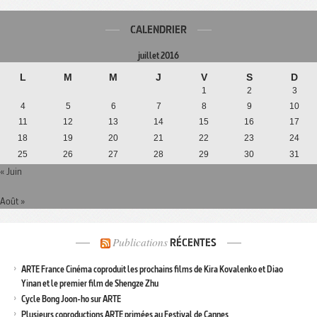
CALENDRIER
juillet 2016
L
M
M
J
V
S
D
1
2
3
4
5
6
7
8
9
10
11
12
13
14
15
16
17
18
19
20
21
22
23
24
25
26
27
28
29
30
31
« Juin
Août »
Publications
RÉCENTES
ARTE France Cinéma coproduit les prochains films de Kira Kovalenko et Diao
Yinan et le premier film de Shengze Zhu
Cycle Bong Joon-ho sur ARTE
Plusieurs coproductions ARTE primées au Festival de Cannes